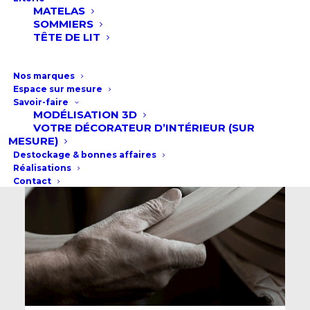
MATELAS
SOMMIERS
TÊTE DE LIT
Nos marques
Espace sur mesure
Savoir-faire
MODÉLISATION 3D
VOTRE DÉCORATEUR D’INTÉRIEUR (SUR
MESURE)
Destockage & bonnes affaires
Réalisations
Contact