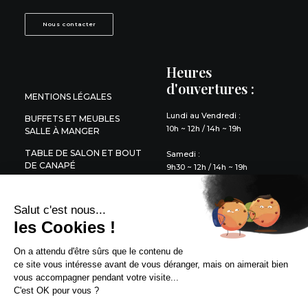
Nous contacter
Heures
d'ouvertures :
MENTIONS LÉGALES
Lundi au Vendredi :
BUFFETS ET MEUBLES
10h ~ 12h / 14h ~ 19h
SALLE À MANGER
TABLE DE SALON ET BOUT
Samedi :
DE CANAPÉ
9h30 ~ 12h / 14h ~ 19h
DÉCORATION
Salut c'est nous...
LITERIE
les Cookies !
QUESTIONS FRÉQUENTES
On a attendu d'être sûrs que le contenu de
ce site vous intéresse avant de vous déranger, mais on aimerait bien
vous accompagner pendant votre visite...
C'est OK pour vous ?