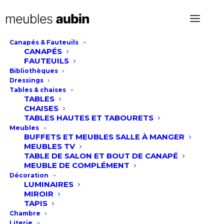
Canapés & Fauteuils
CANAPÉS
Table Roxanne
FAUTEUILS
Bibliothèques
Dressings
Tables & chaises
TABLES
CHAISES
Table Roxanne
TABLES HAUTES ET TABOURETS
Meubles
BUFFETS ET MEUBLES SALLE À MANGER
MEUBLES TV
La table Roxanne est un vrai couteau suisse. Elle
TABLE DE SALON ET BOUT DE CANAPÉ
est disponible en rectangulaire fixe ou avec
MEUBLE DE COMPLÉMENT
allonge, en version ronde fixe ou avec allonge et
Décoration
LUMINAIRES
enfin en version ovale fixe ou avec allonge ! Votre
MIROIR
salle à manger risque donc de trouver table à sa
TAPIS
mesure !
Chambre
Literie