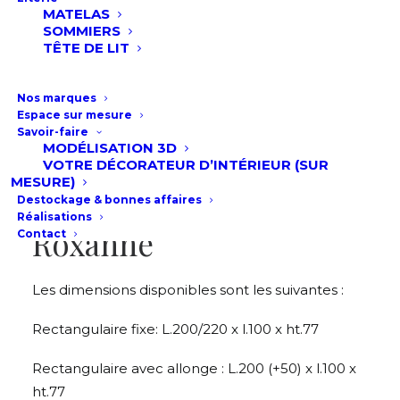
MATELAS
Son plateau est en finition mélaminé avec une
SOMMIERS
épaisseur de 38mm, quant à son piétement il est
TÊTE DE LIT
central en massif noir. Le plateau est disponible
dans 4 finitions de mélamines différentes.
Nos marques
Espace sur mesure
Poids total de 90 kg en version fixe pour cette
Savoir-faire
MODÉLISATION 3D
solide table repas !
VOTRE DÉCORATEUR D’INTÉRIEUR (SUR
MESURE)
Dimension table repas
Destockage & bonnes affaires
Réalisations
Roxanne
Contact
Les dimensions disponibles sont les suivantes :
Rectangulaire fixe: L.200/220 x l.100 x ht.77
Rectangulaire avec allonge : L.200 (+50) x l.100 x
ht.77