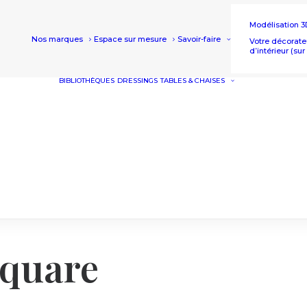
Modélisation 3
Nos marques
Espace sur mesure
Savoir-faire
Votre décorate
d’intérieur (su
BIBLIOTHÈQUES
DRESSINGS
TABLES & CHAISES
TABLES
CHAISES
TABLES HA
TABOURET
Square