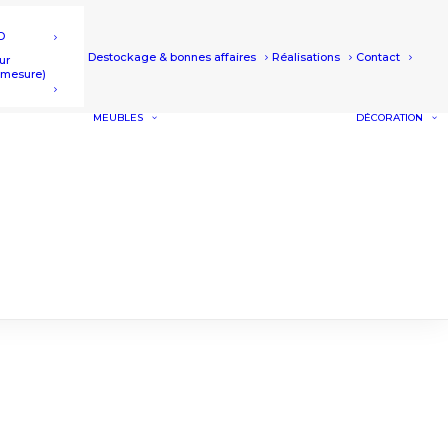
D
Destockage & bonnes affaires
Réalisations
Contact
ur
r mesure)
MEUBLES
DÉCORATION
BUFFETS ET
MEUBLES SALLE À
MANGER
MEUBLES TV
TABLE DE SALON
UTES ET
ET BOUT DE
S
CANAPÉ
MEUBLE DE
COMPLÉMENT