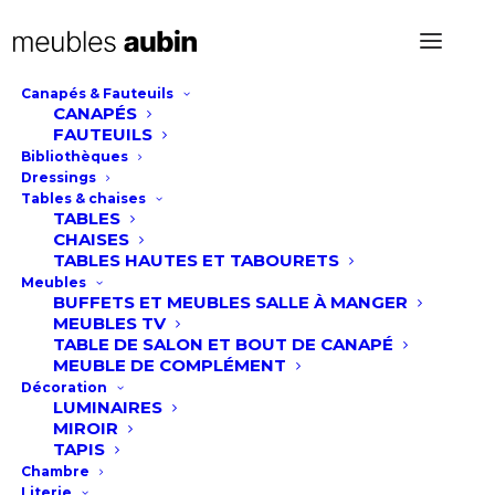
Canapés & Fauteuils
CANAPÉS
Table Cenve
FAUTEUILS
Bibliothèques
Dressings
Tables & chaises
TABLES
CHAISES
Charme et robustesse.
TABLES HAUTES ET TABOURETS
Meubles
BUFFETS ET MEUBLES SALLE À MANGER
MEUBLES TV
Conçue en pin massif, cette table rectangulaire
TABLE DE SALON ET BOUT DE CANAPÉ
allie charme et praticité.
MEUBLE DE COMPLÉMENT
Grâce à son tiroir discret et fonctionnel, vous
Décoration
LUMINAIRES
gardez vos petits accessoires toujours à portée
MIROIR
de main.
TAPIS
Modulable selon vos besoins, elle offre deux
Chambre
Literie