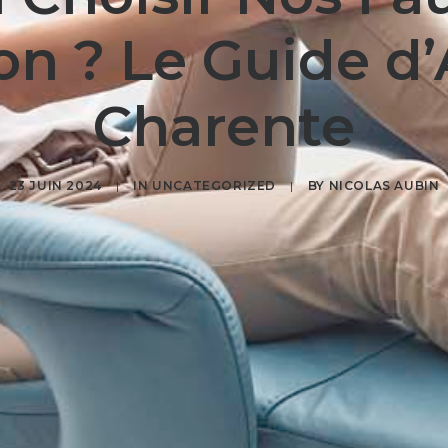
on ? Le Guide d
Charente
23 JUIN 2024
|
IN
UNCATEGORIZED
|
BY
NICOLAS AUBIN