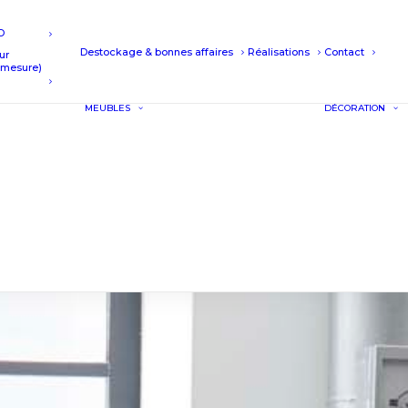
D
Destockage & bonnes affaires
Réalisations
Contact
ur
r mesure)
MEUBLES
DÉCORATION
BUFFETS ET
MEUBLES SALLE À
MANGER
MEUBLES TV
TABLE DE SALON
UTES ET
ET BOUT DE
S
CANAPÉ
MEUBLE DE
COMPLÉMENT