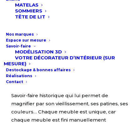
MATELAS
LA FABRICATION
SOMMIERS
TÊTE DE LIT
Tous les produits sont fabriqués en interne
chez fabriquant en France, au sein de leurs
Nos marques
usines de production. Dotés des meilleurs
Espace sur mesure
Savoir-faire
outils, le processus de fabrication permet
MODÉLISATION 3D
d’aboutir à un meuble de haute qualité.
..
VOTRE DÉCORATEUR D’INTÉRIEUR (SUR
MESURE)
Destockage & bonnes affaires
Réalisations
LA FINITION
Contact
Savoir-faire historique qui lui permet de
magnifier par son vieillissement, ses patines, ses
couleurs… Chaque meuble est unique, car
chaque meuble est fini manuellement