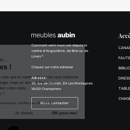
Accè
Comment venir nous voir depuis le
CANA
centre d’Angoulême, de Brie ou de
Linars ?
FAUTE
Salut c'est nous...
les Cookies !
Cliquez sur notre adresse
BIBLI
On a attendu d'être sûrs que le contenu
Adresse :
DRESS
de ce site vous intéresse avant de vous déranger, mais on
99, rue de l’Entrait, ZA Les Montagnes
aimerait bien vous accompagner pendant votre visite...
TABL
16430 Champniers
C'est OK pour vous ?
CHAIS
Consentements certifiés par
Nous contacter
Non merci
Je choisis
OK pour moi
Axeptio consent
Plateforme de Gestion du Consentement : Personnalisez vos Opt