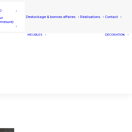
D
Destockage & bonnes affaires
Réalisations
Contact
ur
r mesure)
MEUBLES
DÉCORATION
BUFFETS ET
MEUBLES SALLE À
MANGER
MEUBLES TV
TABLE DE SALON
UTES ET
ET BOUT DE
S
CANAPÉ
MEUBLE DE
COMPLÉMENT