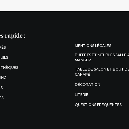
s rapide :
MENTIONS LÉGALES
PÉS
BUFFETS ET MEUBLES SALLE 
UILS
MANGER
OTHÈQUES
TABLE DE SALON ET BOUT D
CANAPÉ
ING
DÉCORATION
ES
LITERIE
ES
QUESTIONS FRÉQUENTES
ions