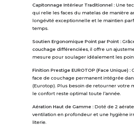
Capitonnage Intérieur Traditionnel :
Une te
qui relie les faces du matelas de manière a
longévité exceptionnelle et le maintien parf
temps
.
Soutien Ergonomique Point par Point :
Grâc
couchage différenciées
, il offre un ajust
mesure pour soulager idéalement les poin
Finition Prestige EUROTOP (Face Unique) :
C
face de couchage permanent intégrée dan
(Eurotop)
. Plus besoin de retourner votre m
le confort reste optimal toute l’année
.
Aération Haut de Gamme :
Doté de 2 aérat
ventilation en profondeur et une hygiène i
literie.