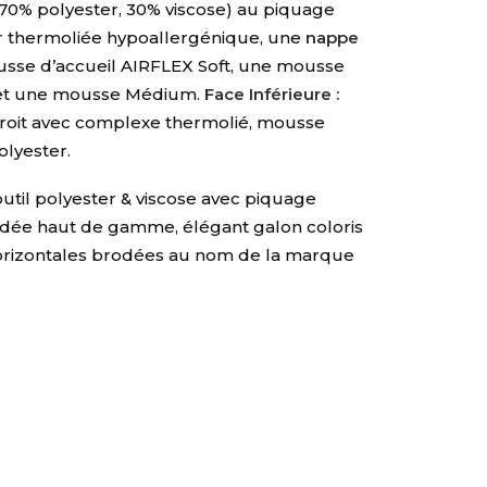
(70% polyester, 30% viscose) au piquage
er thermoliée hypoallergénique, une
nappe
usse d’accueil AIRFLEX Soft, une mousse
 et une mousse Médium
.
Face Inférieure :
droit avec complexe thermolié, mousse
polyester
.
util polyester & viscose avec piquage
dée haut de gamme, élégant galon coloris
horizontales brodées au nom de la marque