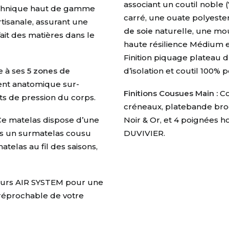
associant un coutil noble 
chnique haut de gamme
carré, une ouate polyest
rtisanale, assurant une
de soie
naturelle, une mo
ait des matières dans le
haute résilience Médium
Finition piquage plateau 
e à ses
5 zones de
d’isolation et coutil 100% 
ement anatomique sur-
Finitions Cousues Main :
Co
ts de pression du corps
.
créneaux, platebande bro
e matelas dispose d’une
Noir & Or, et 4 poignées 
s un surmatelas cousu
DUVIVIER.
atelas au fil des saisons,
eurs AIR SYSTEM pour une
rréprochable de votre