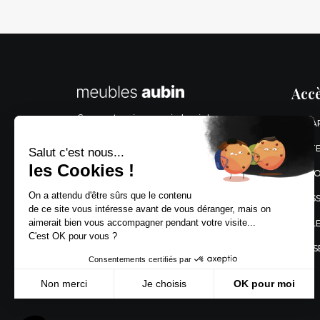
Accè
Comment venir nous voir depuis le
CANA
centre d’Angoulême, de Brie ou de
Linars ?
FAUTE
Salut c'est nous...
les Cookies !
Cliquez sur notre adresse
BIBLI
On a attendu d'être sûrs que le contenu
Adresse :
DRESS
de ce site vous intéresse avant de vous déranger, mais on
99, rue de l’Entrait, ZA Les Montagnes
aimerait bien vous accompagner pendant votre visite...
TABL
16430 Champniers
C'est OK pour vous ?
CHAIS
Consentements certifiés par
Nous contacter
Non merci
Je choisis
OK pour moi
Axeptio consent