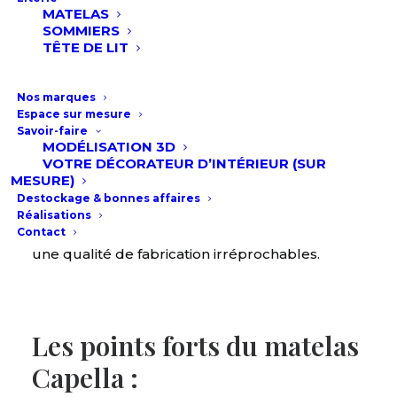
MATELAS
SOMMIERS
TÊTE DE LIT
Offrez-vous l’excellence du sommeil avec le
matelas Capella d’André Renault, une création
Nos marques
Espace sur mesure
exclusive issue du savoir-faire d’artisan litier
Savoir-faire
français depuis 1960.
Ce modèle, vous ne le
MODÉLISATION 3D
trouverez nulle part ailleurs en Charente : c’est
VOTRE DÉCORATEUR D’INTÉRIEUR (SUR
MESURE)
une exclusivité Meubles Aubin
.
Conçu pour
Destockage & bonnes affaires
durer, il bénéficie de la certification Origine
Réalisations
France Garantie, vous assurant une traçabilité et
Contact
une qualité de fabrication irréprochables.
Les points forts du matelas
Capella :