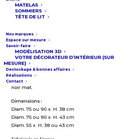
MATELAS
Vous aurez la possibilité de choisir entre
SOMMIERS
TÊTE DE LIT
différents coloris de céramique et il est aussi
possible de choisir des coloris différents sur la
petite et la grande table.
Nos marques
Espace sur mesure
Savoir-faire
Caractéristiques :
MODÉLISATION 3D
Plateau céramique de 3 ou 6 mm collée sur un
VOTRE DÉCORATEUR D’INTÉRIEUR (SUR
MESURE)
verre de 6 mm, ou céramique pleine masse de
Destockage & bonnes affaires
11 mm. plusieurs coloris possibles.
Réalisations
Piétement : Métal avec une finition acier laqué
Contact
noir mat.
Dimensions :
Diam. 75 ou 90 x H. 38 cm
Diam. 75 ou 90 x H. 43 cm
Diam. 55 x H. 38 ou 43 cm