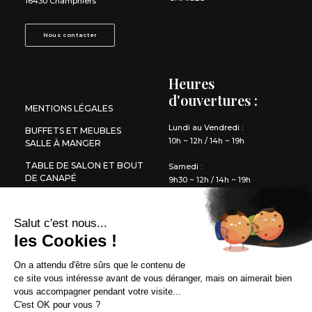
16430 Champniers
Nous contacter
Heures
d'ouvertures :
MENTIONS LÉGALES
Lundi au Vendredi :
BUFFETS ET MEUBLES
10h ~ 12h / 14h ~ 19h
SALLE À MANGER
TABLE DE SALON ET BOUT
Samedi :
DE CANAPÉ
9h30 ~ 12h / 14h ~ 19h
DÉCORATION
Salut c'est nous...
LITERIE
les Cookies !
QUESTIONS FRÉQUENTES
On a attendu d'être sûrs que le contenu de
ce site vous intéresse avant de vous déranger, mais on aimerait bien
vous accompagner pendant votre visite...
C'est OK pour vous ?