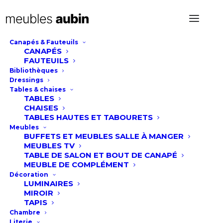
Canapés & Fauteuils
CANAPÉS
Tables basses Dota
FAUTEUILS
Bibliothèques
Dressings
Tables & chaises
TABLES
Ces deux jolies petites tables basses en
CHAISES
céramique se compose de deux éléments
TABLES HAUTES ET TABOURETS
ronds superposables au design élégant et
Meubles
BUFFETS ET MEUBLES SALLE À MANGER
graphique. Le plateau supérieur, en céramique
MEUBLES TV
effet marbre beige et brun, contraste
TABLE DE SALON ET BOUT DE CANAPÉ
harmonieusement avec le plateau inférieur noir
MEUBLE DE COMPLÉMENT
Décoration
veiné. Leur structure métallique fine et
LUMINAIRES
circulaire permet de glisser l’un sous l’autre
MIROIR
TAPIS
pour un gain de place, tout en apportant une
Chambre
touche chic et contemporaine à votre intérieur.
Literie