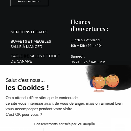
Nous contacter
Heures
d'ouvertures :
MENTIONS LÉGALES
Lundi au Vendredi :
BUFFETS ET MEUBLES
10h ~ 12h / 14h ~ 19h
SALLE À MANGER
TABLE DE SALON ET BOUT
Samedi :
DE CANAPÉ
9h30 ~ 12h / 14h ~ 19h
DÉCORATION
Salut c'est nous...
LITERIE
les Cookies !
QUESTIONS FRÉQUENTES
On a attendu d'être sûrs que le contenu de
ce site vous intéresse avant de vous déranger, mais on aimerait bien
vous accompagner pendant votre visite...
C'est OK pour vous ?
© Copyright 2022 Meubles
Site réalisé par
l’Agence web
Consentements certifiés par
Aubin | Tous droits réservés |
16h33