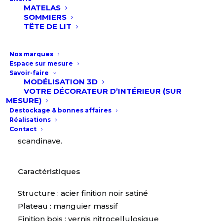
MATELAS
Ce duo de consoles associe élégamment la
SOMMIERS
TÊTE DE LIT
chaleur du bois à la rigueur d’une structure
métallique graphique.
Nos marques
Le plateau en manguier massif apporte un
Espace sur mesure
Savoir-faire
charme naturel, tandis que la structure en acier
MODÉLISATION 3D
noir satiné, avec ses lignes croisées
VOTRE DÉCORATEUR D’INTÉRIEUR (SUR
MESURE)
minimalistes, offre une touche industrielle et
Destockage & bonnes affaires
contemporaine. Ces consoles s’intègrent
Réalisations
parfaitement dans un intérieur moderne, loft ou
Contact
scandinave.
Caractéristiques
Structure : acier finition noir satiné
Plateau : manguier massif
Finition bois : vernis nitrocellulosique