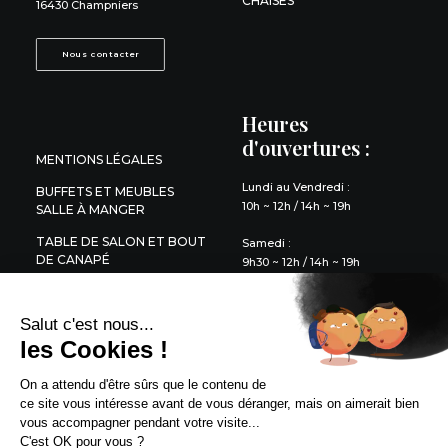
CHAISES
16430 Champniers
Nous contacter
Heures
d'ouvertures :
MENTIONS LÉGALES
Lundi au Vendredi :
BUFFETS ET MEUBLES
10h ~ 12h / 14h ~ 19h
SALLE À MANGER
TABLE DE SALON ET BOUT
Samedi :
DE CANAPÉ
9h30 ~ 12h / 14h ~ 19h
DÉCORATION
Salut c'est nous...
LITERIE
les Cookies !
QUESTIONS FRÉQUENTES
On a attendu d'être sûrs que le contenu de
ce site vous intéresse avant de vous déranger, mais on aimerait bien
vous accompagner pendant votre visite...
C'est OK pour vous ?